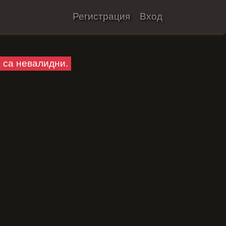
Регистрация
Вход
а са невалидни.