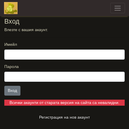
Вход
Влезте с вашия акаунт.
Имейл
Парола
Вход
Всички акаунти от старата версия на сайта са невалидни.
Регистрация на нов акаунт