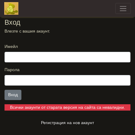
Вход
Влезте с вашия акаунт.
Имейл
Парола
Вход
Всички акаунти от старата версия на сайта са невалидни.
Регистрация на нов акаунт