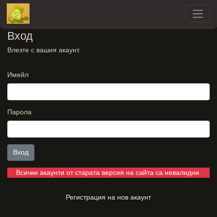
Вход
Влезте с вашия акаунт.
Имейл
Парола
Вход
Всички акаунти от старата версия на сайта са невалидни.
Регистрация на нов акаунт