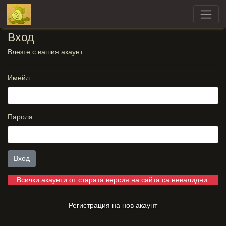
Вход
Влезте с вашия акаунт.
Имейл
Парола
Вход
Всички акаунти от старата версия на сайта са невалидни.
Регистрация на нов акаунт