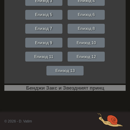
Епизод 3
Епизод 4
Епизод 5
Епизод 6
Епизод 7
Епизод 8
Епизод 9
Епизод 10
Епизод 11
Епизод 12
Епизод 13
Бенджи Закс и Звездният принц
© 2026 - D. Vatim