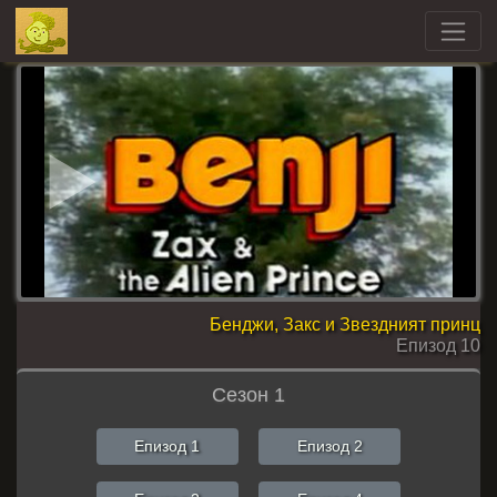
Бенджи, Закс и Звездният принц
Епизод 10
Сезон 1
Епизод 1
Епизод 2