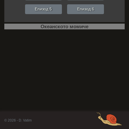
Епизод 5
Епизод 6
Океанското момиче
© 2026 - D. Vatim