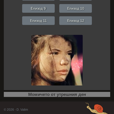
Епизод 9
Епизод 10
Епизод 11
Епизод 12
Момичето от утрешния ден
© 2026 - D. Vatim