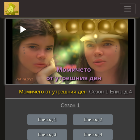
Play
Video
Момичето от утрешния ден
Сезон 1 Епизод 4
Сезон 1
Епизод 1
Епизод 2
Епизод 3
Епизод 4