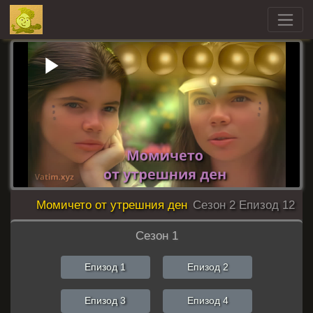
Play
Video
Момичето от утрешния ден
Сезон 2 Епизод 12
Сезон 1
Епизод 1
Епизод 2
Епизод 3
Епизод 4