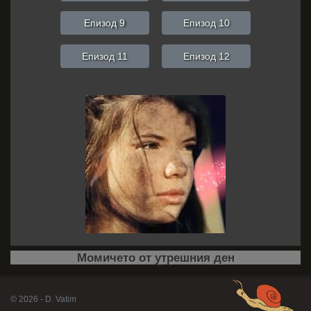
Епизод 9
Епизод 10
Епизод 11
Епизод 12
Момичето от утрешния ден
© 2026 - D. Vatim